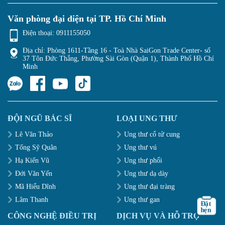
Văn phòng đại diện tại TP. Hồ Chí Minh
Điện thoại:
0911155050
Địa chỉ: Phòng 1611-Tầng 16 - Toà Nhà SaiGon Trade Center- số
37 Tôn Đức Thắng, Phường Sài Gòn (Quận 1), Thành Phố Hồ Chí
Minh
ĐỘI NGŨ BÁC SĨ
LOẠI UNG THƯ
Lê Văn Thảo
Ung thư cổ tử cung
Tống Sỹ Quân
Ung thư vú
Hạ Kiến Vũ
Ung thư phổi
Đới Văn Yến
Ung thư dạ dày
Mã Hiểu Dĩnh
Ung thư đại tràng
Lâm Thanh
Ung thư gan
CÔNG NGHỆ ĐIỀU TRỊ
DỊCH VỤ VÀ HỖ TRỢ