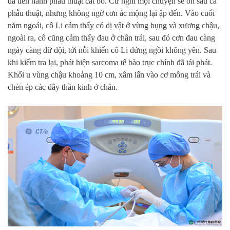
đã tiến hành phẫu thuật cắt bỏ. Cứ nghĩ mọi chuyện sẽ ổn sau ca
phẫu thuật, nhưng không ngờ cơn ác mộng lại ập đến. Vào cuối
năm ngoái, cô Li cảm thấy có dị vật ở vùng bụng và xương chậu,
ngoài ra, cô cũng cảm thấy đau ở chân trái, sau đó cơn đau càng
ngày càng dữ dội, tới nỗi khiến cô Li đứng ngồi không yên. Sau
khi kiểm tra lại, phát hiện sarcoma tế bào trục chính đã tái phát.
Khối u vùng chậu khoảng 10 cm, xâm lấn vào cơ mông trái và
chèn ép các dây thần kinh ở chân.