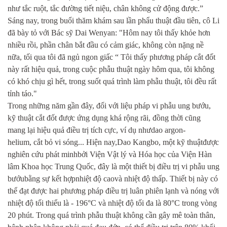
như tắc ruột, tắc đường tiết niệu, chân không cử động được.”
Sáng nay, trong buổi thăm khám sau lần phẩu thuật đầu tiên, cô Li
đã bày tỏ với Bác sỹ Dai Wenyan: "Hôm nay tôi thấy khỏe hơn
nhiều rồi, phần chân bắt đầu có cảm giác, không còn nặng nề
nữa, tối qua tôi đã ngủ ngon giấc “ Tôi thấy phương pháp cắt đốt
này rất hiệu quả, trong cuộc phẫu thuật ngày hôm qua, tôi không
có khó chịu gì hết, trong suốt quá trình làm phẫu thuật, tôi đều rất
tỉnh táo."
Trong những năm gần đây, đối với liệu pháp vi phẫu ung bướu,
kỹ thuật cắt đốt được ứng dụng khá rộng rãi, đồng thời cũng
mang lại hiệu quả điều trị tích cực, ví dụ nhưdao argon-
helium, cắt bỏ vi sóng... Hiện nay,Dao Kangbo, một kỹ thuậtđược
nghiên cứu phát minhbởi Viện Vật lý và Hóa học của Viện Hàn
lâm Khoa học Trung Quốc, đây là một thiết bị điều trị vi phẫu ung
bướubằng sự kết hợpnhiệt độ caovà nhiệt độ thấp. Thiết bị này có
thể đạt được hai phương pháp điều trị luân phiên lạnh và nóng với
nhiệt độ tối thiểu là - 196°C và nhiệt độ tối đa là 80°C trong vòng
20 phút. Trong quá trình phẫu thuật không cần gây mê toàn thân,