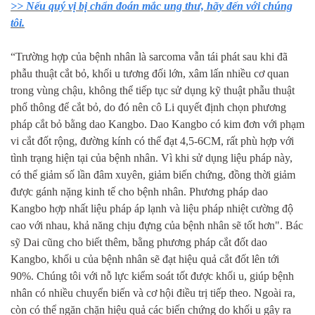
>> Nếu quý vị bị chẩn đoán mắc ung thư, hãy đến với chúng
tôi.
“Trường hợp của bệnh nhân là sarcoma vẫn tái phát sau khi đã
phẫu thuật cắt bỏ, khối u tương đối lớn, xâm lấn nhiều cơ quan
trong vùng chậu, không thể tiếp tục sử dụng kỹ thuật phẫu thuật
phổ thông để cắt bỏ, do đó nên cô Li quyết định chọn phương
pháp cắt bỏ bằng dao Kangbo. Dao Kangbo có kim đơn với phạm
vi cắt đốt rộng, đường kính có thể đạt 4,5-6CM, rất phù hợp với
tình trạng hiện tại của bệnh nhân. Vì khi sử dụng liệu pháp này,
có thể giảm số lần đâm xuyên, giảm biến chứng, đồng thời giảm
được gánh nặng kinh tế cho bệnh nhân. Phương pháp dao
Kangbo hợp nhất liệu pháp áp lạnh và liệu pháp nhiệt cường độ
cao với nhau, khả năng chịu đựng của bệnh nhân sẽ tốt hơn". Bác
sỹ Dai cũng cho biết thêm, bằng phương pháp cắt đốt dao
Kangbo, khối u của bệnh nhân sẽ đạt hiệu quả cắt đốt lên tới
90%. Chúng tôi với nỗ lực kiểm soát tốt được khối u, giúp bệnh
nhân có nhiều chuyển biến và cơ hội điều trị tiếp theo. Ngoài ra,
còn có thể ngăn chặn hiệu quả các biến chứng do khối u gây ra