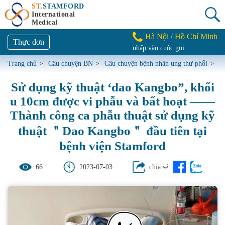
ST
.STAMFORD
International
Medical
Hà Nội
Hồ Chí Minh
/
Thực đơn
nhấp vào cuộc gọi
Trang chủ
>
Câu chuyện BN
>
Câu chuyện bệnh nhân ung thư phổi
>
Sử dụng kỹ thuật ‘dao Kangbo”, khối
u 10cm được vi phẫu và bất hoạt ——
Thành công ca phẫu thuật sử dụng kỹ
thuật ＂Dao Kangbo＂ đầu tiên tại
bệnh viện Stamford
66
2023-07-03
chia sẻ