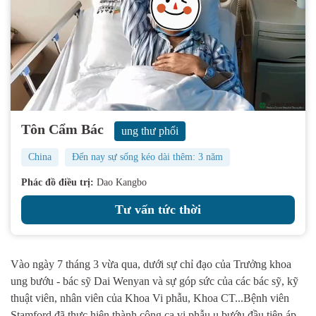
Tôn Cẩm Bác
ung thư phổi
China
Đến nay sự sống kéo dài thêm: 3 năm
Phác đồ điều trị:
Dao Kangbo
Tư vấn tức thời
Vào ngày 7 tháng 3 vừa qua, dưới sự chỉ đạo của Trưởng khoa
ung bướu - bác sỹ Dai Wenyan và sự góp sức của các bác sỹ, kỹ
thuật viên, nhân viên của Khoa Vi phẫu, Khoa CT...Bệnh viên
Stamford đã thực hiện thành công ca vi phẫu u bướu đầu tiên áp