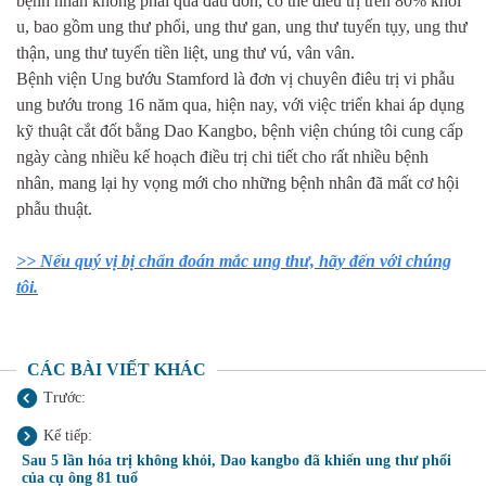
bệnh nhân không phải quá đau đớn, có thể điều trị trên 80% khối
u, bao gồm ung thư phổi, ung thư gan, ung thư tuyến tụy, ung thư
thận, ung thư tuyến tiền liệt, ung thư vú, vân vân.
Bệnh viện Ung bướu Stamford là đơn vị chuyên điêu trị vi phẫu
ung bướu trong 16 năm qua, hiện nay, với việc triển khai áp dụng
kỹ thuật cắt đốt bằng Dao Kangbo, bệnh viện chúng tôi cung cấp
ngày càng nhiều kế hoạch điều trị chi tiết cho rất nhiều bệnh
nhân, mang lại hy vọng mới cho những bệnh nhân đã mất cơ hội
phẫu thuật.
>> Nếu quý vị bị chẩn đoán mắc ung thư, hãy đến với chúng
tôi.
CÁC BÀI VIẾT KHÁC
Trước:
Kế tiếp:
Sau 5 lần hóa trị không khỏi, Dao kangbo đã khiến ung thư phổi
của cụ ông 81 tuổ