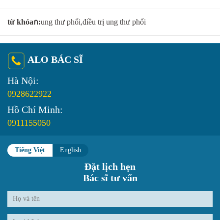
từ khóaก:
ung thư phổi,điều trị ung thư phổi
ALO BÁC SĨ
Hà Nội:
0928622922
Hồ Chí Minh:
0911155050
Tiếng Việt
English
Đặt lịch hẹn
Bác sĩ tư vấn