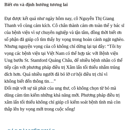
Biết ơn và định hướng tương lai
Đạt được kết quả như ngày hôm nay, cô Nguyễn Thị Giang
Thanh vô cùng cảm kích. Cô chân thành cảm ơn toàn thể y bác sĩ
của bệnh viện vì sự chuyên nghiệp và tận tâm, đồng thời biết ơn
số phận đã giúp cô tìm thấy hy vọng trong hoàn cảnh ngặt nghèo.
Nhưng nguyện vọng của cô không chỉ dừng lại tại đây: “Tôi hy
vọng các bệnh viện tại Việt Nam có thể hợp tác với Bệnh viện
Ung bướu St. Stamford Quảng Châu, để nhiều bệnh nhân có thể
tiếp cận với phương pháp điều trị Xâm lấn tối thiểu nhắm trúng
đích hơn. Quá nhiều người đã bỏ lỡ cơ hội điều trị chỉ vì
không biết đến thông tin…”
Đối mặt với sự tái phát của ung thư, cô không chọn từ bỏ mà
dũng cảm tìm kiếm những khả năng mới. Phương pháp điều trị
xâm lấn tối thiểu không chỉ giúp cô kiểm soát bệnh tình mà còn
thắp lên hy vọng mới trong cuộc sống!