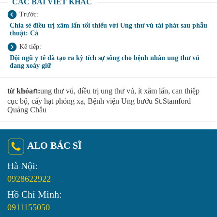
CÁC BÀI VIẾT KHÁC
Trước:
Chia sẻ điều trị xâm lấn tối thiểu với Ung thư vú tái phát sau phẫu
thuật: Cả
Kế tiếp:
Đội ngũ y tế đã tạo ra kỳ tích sự sống cho bệnh nhân ung thư vú
đang xoáy giữ
từ khóaก:
ung thư vú, điều trị ung thư vú, ít xâm lấn, can thiệp
cục bộ, cấy hạt phóng xạ, Bệnh viện Ung bướu St.Stamford
Quảng Châu
ALO BÁC SĨ
Hà Nội:
0928622922
Hồ Chí Minh:
0911155050