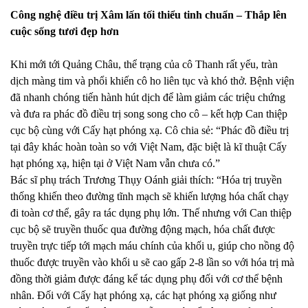
Công nghệ điều trị Xâm lấn tối thiểu tinh chuẩn – Thắp lên
cuộc sống tươi đẹp hơn
Khi mới tới Quảng Châu, thể trạng của cô Thanh rất yếu, tràn
dịch màng tim và phổi khiến cô ho liên tục và khó thở. Bệnh viện
đã nhanh chóng tiến hành hút dịch để làm giảm các triệu chứng
và đưa ra phác đồ điều trị song song cho cô – kết hợp Can thiệp
cục bộ cùng với Cấy hạt phóng xạ. Cô chia sẻ: “Phác đồ điều trị
tại đây khác hoàn toàn so với Việt Nam, đặc biệt là kĩ thuật Cấy
hạt phóng xạ, hiện tại ở Việt Nam vẫn chưa có.”
Bác sĩ phụ trách Trương Thụy Oánh giải thích: “Hóa trị truyền
thống khiến theo đường tĩnh mạch sẽ khiến lượng hóa chất chạy
đi toàn cơ thể, gây ra tác dụng phụ lớn. Thế nhưng với Can thiệp
cục bộ sẽ truyền thuốc qua đường động mạch, hóa chất được
truyền trực tiếp tới mạch máu chính của khối u, giúp cho nồng độ
thuốc được truyền vào khối u sẽ cao gấp 2-8 lần so với hóa trị mà
đồng thời giảm được đáng kể tác dụng phụ đối với cơ thể bệnh
nhân. Đối với Cấy hạt phóng xạ, các hạt phóng xạ giống như