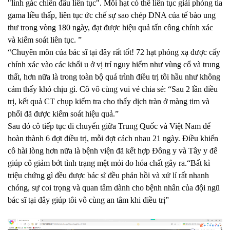
"lính gác chiến đấu liên tục". Mỗi hạt có thể liên tục giải phóng tia
gama liều thấp, liên tục ức chế sự sao chép DNA của tế bào ung
thư trong vòng 180 ngày, đạt được hiệu quả tấn công chính xác
và kiểm soát liên tục. ”
“Chuyên môn của bác sĩ tại đây rất tốt! 72 hạt phóng xạ được cấy
chính xác vào các khối u ở vị trí nguy hiểm như vùng cổ và trung
thất, hơn nữa là trong toàn bộ quá trình điều trị tôi hầu như không
cảm thấy khó chịu gì. Cô vô cùng vui vẻ chia sẻ: “Sau 2 lần điều
trị, kết quả CT chụp kiểm tra cho thấy dịch tràn ở màng tim và
phổi đã được kiểm soát hiệu quả.”
Sau đó cô tiếp tục di chuyển giữa Trung Quốc và Việt Nam để
hoàn thành 6 đợt điều trị, mỗi đợt cách nhau 21 ngày. Điều khiến
cô hài lòng hơn nữa là bệnh viện đã kết hợp Đông y và Tây y để
giúp cô giảm bớt tình trạng mệt mỏi do hóa chất gây ra.“Bất kì
triệu chứng gì đều được bác sĩ đều phản hồi và xử lí rất nhanh
chóng, sự coi trọng và quan tâm dành cho bệnh nhân của đội ngũ
bác sĩ tại đây giúp tôi vô cùng an tâm khi điều trị”