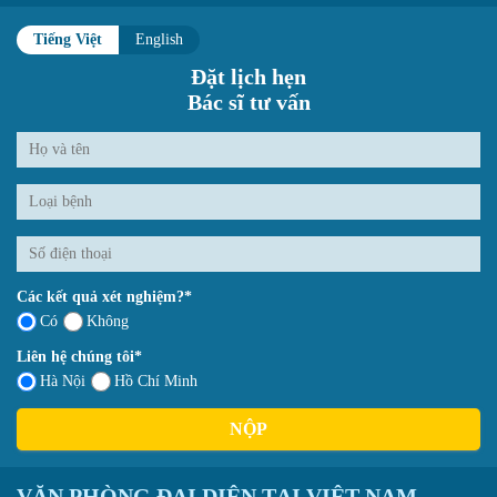
Tiếng Việt
English
Đặt lịch hẹn
Bác sĩ tư vấn
Các kết quả xét nghiệm?*
Có
Không
Liên hệ chúng tôi*
Hà Nội
Hồ Chí Minh
NỘP
VĂN PHÒNG ĐẠI DIỆN TẠI VIỆT NAM