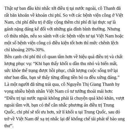
Thật sự ban đầu khi nhắc tới điều tị tại nước ngoài, cô Thanh đã
rất băn khoăn về khoản chi phí. So với các bệnh viện công ở Việt
Nam, chi phí điều trị ở đây cộng thêm chi phí đi lại thực sự là
gánh nặng đáng kể đối với những gia đình bình thường. Nhưng
cô thừa nhận, nếu so sánh với các bệnh viện tư tại Việt Nam hoặc
một số bệnh viện công có điều kiện tốt hơn thì mức chênh lệch
chỉ khoảng 20%-30%.
Bên cạnh chi phí thì cô quan tâm hơn về hiệu quả điều trị và chất
lượng phục vụ: “Khi bạn thấy khối u dần thu nhỏ và biến mất,
sức khỏe thể trạng được hồi phục, chất lượng cuộc sống trở lại
như ban đầu, bạn sẽ thấy từng đồng tiền bỏ ra đều xứng đáng.”
Là một người đã từng trải qua, cô Nguyễn Thị Giang Thanh hy
vọng nhiều bệnh nhân Việt Nam có tư tưởng thoải mái hơn:
“Điều trị tại nước ngoài không phải là chuyện quá khó khăn, vượt
ngoài tầm với, bạn có thể cân nhắc phương án điều trị Trung
Quốc, chi phí sẽ tối ưu hơn, xử lí khối u tại Trung Quốc, sau đó
trở về Việt Nam để xạ trị nhắc lại để khống chế tái phát tế bào ung
thư”.