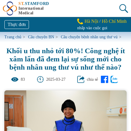
ST
.STAMFORD
International
Medical
Hà Nội
Hồ Chí Minh
/
Thực đơn
nhấp vào cuộc gọi
Trang chủ
>
Câu chuyện BN
>
Câu chuyện bệnh nhân ung thư vú
>
Khối u thu nhỏ tới 80%! Công nghệ ít
xâm lấn đã đem lại sự sống mới cho
bệnh nhân ung thư vú như thế nào?
83
2025-03-27
chia sẻ