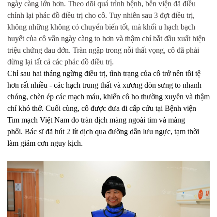
ngày càng lớn hơn. Theo dõi quá trình bệnh, bên viện đã điều
chỉnh lại phác đồ điều trị cho cô. Tuy nhiên sau 3 đợt điều trị,
không những không có chuyển biến tốt, mà khối u hạch bạch
huyết của cô vẫn ngày càng to hơn và thậm chí bắt đầu xuất hiện
triệu chứng đau đớn. Tràn ngập trong nỗi thất vọng, cô đã phải
dừng lại tất cả các phác đồ điều trị.
Chỉ sau hai tháng ngừng điều trị, tình trạng của cô trở nên tồi tệ
hơn rất nhiều - các hạch trung thất và xương đòn sưng to nhanh
chóng, chèn ép các mạch máu, khiến cô ho thường xuyên và thậm
chí khó thở. Cuối cùng, cô được đưa đi cấp cứu tại Bệnh viện
Tim mạch Việt Nam do tràn dịch màng ngoài tim và màng
phổi. Bác sĩ đã hút 2 lít dịch qua đường dẫn lưu ngực, tạm thời
làm giảm cơn nguy kịch.