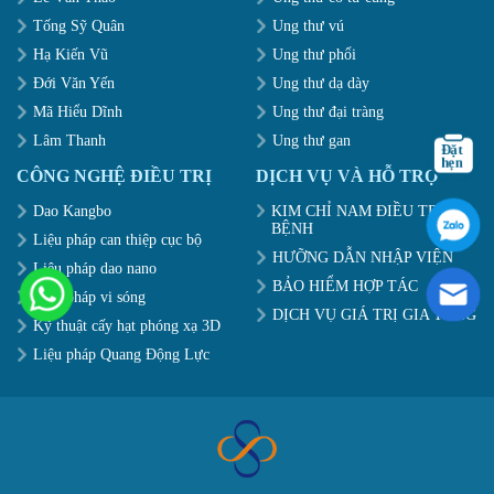
Tống Sỹ Quân
Ung thư vú
Hạ Kiến Vũ
Ung thư phổi
Đới Văn Yến
Ung thư dạ dày
Mã Hiểu Dĩnh
Ung thư đại tràng
Lâm Thanh
Ung thư gan
CÔNG NGHỆ ĐIỀU TRỊ
DỊCH VỤ VÀ HỖ TRỢ
Dao Kangbo
KIM CHỈ NAM ĐIỀU TRỊ
BỆNH
Liệu pháp can thiệp cục bộ
HƯỠNG DẪN NHẬP VIỆN
Liệu pháp dao nano
BẢO HIỂM HỢP TÁC
Liệu pháp vi sóng
DỊCH VỤ GIÁ TRỊ GIA TĂNG
Kỹ thuật cấy hạt phóng xạ 3D
Liệu pháp Quang Động Lực