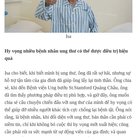
Isa
Hy vọng nhiều bệnh nhân ung thư có thể được điều trị hiệu
quả
Isa cho biết, khi biết mình bị ung thư, ông đã rất sợ hãi, nhưng sự
hỗ trợ tận tâm của gia đình đã giúp ông lấy lại tinh thần. Ông chia
sẻ, khi đến Bệnh viện Ung bướu St.Stamford Quảng Châu, ông
đã tìm thấy phương pháp điều trị phù hợp, và giờ đây, ông muốn
chia sẻ câu chuyện chiến đấu với ung thư của mình để hy vọng có
thể giúp đỡ nhiều người khác tích cực chống lại bệnh tật. Ông nói
rằng, là bệnh nhân, khi đối diện với ung thư, bản thân cần phải có
niềm tin, chỉ khi không bỏ cuộc thì hy vọng mới xuất hiện; cũng
cần phải rút ra sức mạnh từ sự động viên của gia đình; và quan