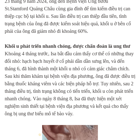
23 tháng 9 năm 2024, ông đến Bệnh viện Ung
bướu
St.Stamford
Quảng Châu cùng gia đình để tìm kiếm điều trị can
thiệp
cục bộ tại khối u
. Sau lần điều trị can thiệp đầu tiên, tình
trạng bệnh của ông đã được kiểm soát hiệu quả, khối u ở bên cổ
phải của ông đã giảm
nhỏ đi
khoảng 60%.
Khối u phát triển nhanh chóng, được chẩn đoán là ung thư
Khoảng 4 tháng trước, Isa bắt đầu cảm thấy cơ thể có những thay
đổi nhỏ: hạch bạch huyết ở cổ phải dần dần sưng lên, và đến
tháng 6, đã hình thành một khối u nhỏ có cảm giác châm chích.
Sau khi thăm khám tại bệnh viện địa phương, ông đã được điều trị
bằng thuốc kháng viêm và các biện pháp hỗ trợ. Tuy nhiên, sau 2
tháng điều trị, tình trạng không có tiến triển, khối u còn phát triển
nhanh chóng. Vào ngày 8 tháng 8, Isa đã thực hiện một xét
nghiệm sinh thiết tại bệnh viện địa phương và kết quả cho thấy
ông bị ung thư
biểu mô
tế bào vảy.