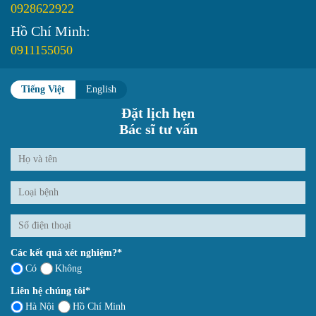
0928622922
Hồ Chí Minh:
0911155050
Tiếng Việt
English
Đặt lịch hẹn
Bác sĩ tư vấn
Các kết quả xét nghiệm?*
Có
Không
Liên hệ chúng tôi*
Hà Nội
Hồ Chí Minh