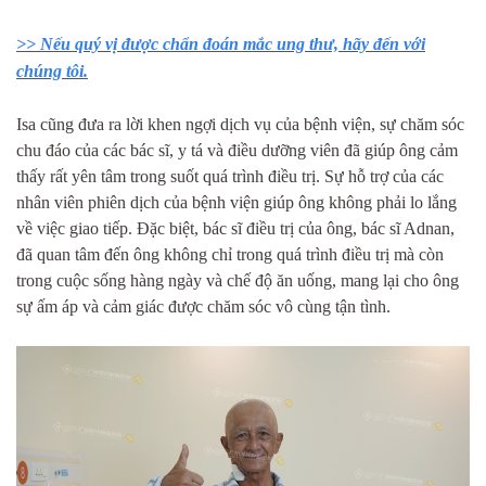
>> Nếu quý vị được chẩn đoán mắc ung thư, hãy đến với
chúng tôi.
Isa cũng đưa ra lời khen ngợi dịch vụ của bệnh viện, sự chăm sóc
chu đáo của các bác sĩ, y tá và điều dưỡng viên đã giúp ông cảm
thấy rất yên tâm trong suốt quá trình điều trị. Sự hỗ trợ của các
nhân viên phiên dịch của bệnh viện giúp ông không phải lo lắng
về việc giao tiếp. Đặc biệt, bác sĩ điều trị của ông, bác sĩ Adnan,
đã quan tâm đến ông không chỉ trong quá trình điều trị mà còn
trong cuộc sống hàng ngày và chế độ ăn uống, mang lại cho ông
sự ấm áp và cảm giác được chăm sóc vô cùng tận tình.