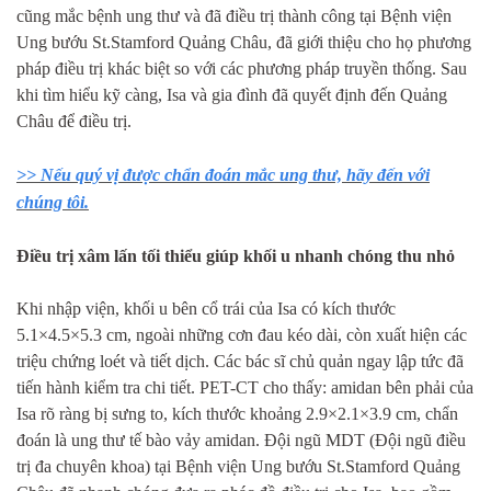
cũng mắc bệnh ung thư và đã điều trị thành công tại Bệnh viện
Ung bướu St.Stamford Quảng Châu, đã giới thiệu cho họ phương
pháp điều trị khác biệt so với các phương pháp truyền thống. Sau
khi tìm hiểu kỹ càng, Isa và gia đình đã quyết định đến Quảng
Châu để điều trị.
>> Nếu quý vị được chẩn đoán mắc ung thư, hãy đến với
chúng tôi.
Điều trị xâm lấn tối thiểu giúp khối u nhanh chóng thu nhỏ
Khi nhập viện, khối u bên cổ trái của Isa có kích thước
5.1×4.5×5.3 cm, ngoài những cơn đau kéo dài, còn xuất hiện các
triệu chứng loét và tiết dịch. Các bác sĩ chủ quản ngay lập tức đã
tiến hành kiểm tra chi tiết. PET-CT cho thấy: amidan bên phải của
Isa rõ ràng bị sưng to, kích thước khoảng 2.9×2.1×3.9 cm, chẩn
đoán là ung thư tế bào vảy amidan. Đội ngũ MDT (Đội ngũ điều
trị đa chuyên khoa) tại Bệnh viện Ung bướu St.Stamford Quảng