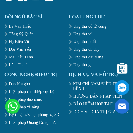
ĐỘI NGŨ BÁC SĨ
LOẠI UNG THƯ
Lê Văn Thảo
Ung thư cổ tử cung
Tống Sỹ Quân
Ung thư vú
Hạ Kiến Vũ
Ung thư phổi
Đới Văn Yến
Ung thư dạ dày
Mã Hiểu Dĩnh
Ung thư đại tràng
Lâm Thanh
Ung thư gan
CÔNG NGHỆ ĐIỀU TRỊ
DỊCH VỤ VÀ HỖ TRỢ
Dao Kangbo
KIM CHỈ NAM ĐIỀU TRỊ
BỆNH
Liệu pháp can thiệp cục bộ
HƯỠNG DẪN NHẬP VIỆN
Liệu pháp dao nano
BẢO HIỂM HỢP TÁC
Liệu pháp vi sóng
DỊCH VỤ GIÁ TRỊ GIA TĂNG
Kỹ thuật cấy hạt phóng xạ 3D
Liệu pháp Quang Động Lực