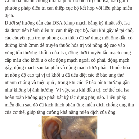
Châu đã nhanh chóng đưa ra phác đồ điều trị cho Isa, bao gồm
phương pháp điều trị can thiệp cục bộ kết hợp với liệu pháp miễn
dịch.
Dưới sự hướng dẫn của DSA (chụp mạch bằng kỹ thuật số), Isa
đã được tiến hành điều trị can thiệp cục bộ. Sau khi gây tê tại chỗ,
các chuyên gia trong phòng can thiệp đã sử dụng một ống dẫn có
đường kính 2mm để truyền thuốc hóa trị với nồng độ cao vào
vùng tổn thương khối u của Isa, đồng thời thuyên tắc mạch cung
cấp máu cho khối u ở các động mạch ngoài cổ phải, động mạch
gáy, động mạch sau tai phải và động mạch lưỡi phải. Thuốc hóa
trị nồng độ cao tại vị trí khối u đã tiêu diệt các tế bào ung thư
nhanh chóng và hiệu quả , trong khi các tế bào bình thường gần
như không bị ảnh hưởng. Vì vậy, sau khi điều trị, cơ thể của Isa
hoàn toàn không gặp phải bất kỳ tác dụng phụ nào. Liệu pháp
miễn dịch sau đó đã kích thích phản ứng miễn dịch chống ung thư
của cơ thể, giúp tăng cường khả năng miễn dịch của ông.