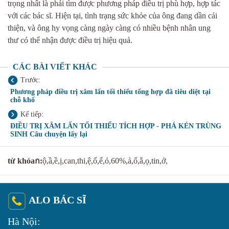
trọng nhất là phải tìm được phương pháp điều trị phù hợp, hợp tác
với các bác sĩ. Hiện tại, tình trạng sức khỏe của ông đang dần cải
thiện, và ông hy vọng càng ngày càng có nhiều bệnh nhân ung
thư có thể nhận được điều trị hiệu quả.
CÁC BÀI VIẾT KHÁC
Trước:
Phương pháp điều trị xâm lấn tối thiểu tổng hợp đã tiêu diệt tại
chỗ khố
Kế tiếp:
ĐIỀU TRỊ XÂM LẤN TỐI THIỂU TÍCH HỢP - PHÁ KÉN TRÙNG
SINH Câu chuyện lấy lại
từ khóaก:
ộ,ầ,ề,ị,can,thi,ệ,ố,ể,ỏ,60%,ả,ổ,ằ,ọ,tin,ở,
ALO BÁC SĨ
Hà Nội: