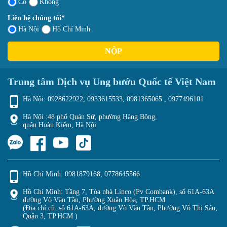
Có
Không
Liên hệ chúng tôi*
Hà Nội
Hồ Chí Minh
NỘP
Trung tâm Dịch vụ Ung bướu Quốc tế Việt Nam
Hà Nội:
0928622922
,
0933615533
,
0981365065
,
0977496101
Hà Nội :48 phố Quán Sứ, phường Hàng Bông,
quận Hoàn Kiếm, Hà Nội
Hồ Chí Minh:
0981879168
,
0778645566
Hồ Chí Minh: Tầng 7, Tòa nhà Linco (Pv Combank), số 61A-63A
đường Võ Văn Tần, Phường Xuân Hòa, TP.HCM
(Địa chỉ cũ: số 61A-63A, đường Võ Văn Tần, Phường Võ Thị Sáu,
Quận 3, TP.HCM )