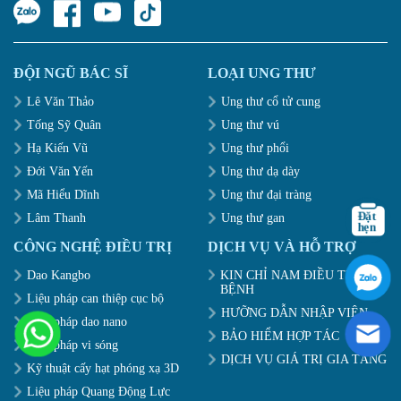
ĐỘI NGŨ BÁC SĨ
LOẠI UNG THƯ
Lê Văn Thảo
Ung thư cổ tử cung
Tống Sỹ Quân
Ung thư vú
Hạ Kiến Vũ
Ung thư phổi
Đới Văn Yến
Ung thư dạ dày
Mã Hiểu Dĩnh
Ung thư đại tràng
Lâm Thanh
Ung thư gan
CÔNG NGHỆ ĐIỀU TRỊ
DỊCH VỤ VÀ HỖ TRỢ
Dao Kangbo
KIN CHỈ NAM ĐIỀU TRỊ
BỆNH
Liệu pháp can thiệp cục bộ
HƯỠNG DẪN NHẬP VIỆN
Liệu pháp dao nano
BẢO HIỂM HỢP TÁC
Liệu pháp vi sóng
DỊCH VỤ GIÁ TRỊ GIA TĂNG
Kỹ thuật cấy hạt phóng xạ 3D
Liệu pháp Quang Động Lực