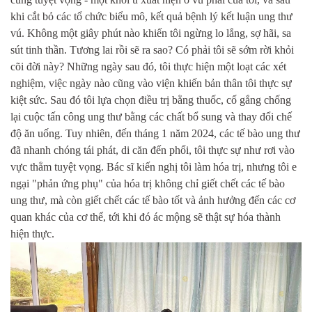
khi cắt bỏ các tổ chức biểu mô, kết quả bệnh lý kết luận ung thư
vú. Không một giây phút nào khiến tôi ngừng lo lắng, sợ hãi, sa
sút tinh thần. Tương lai rồi sẽ ra sao? Có phải tôi sẽ sớm rời khỏi
cõi đời này? Những ngày sau đó, tôi thực hiện một loạt các xét
nghiệm, việc ngày nào cũng vào viện khiến bản thân tôi thực sự
kiệt sức. Sau đó tôi lựa chọn điều trị bằng thuốc, cố gắng chống
lại cuộc tấn công ung thư bằng các chất bổ sung và thay đổi chế
độ ăn uống. Tuy nhiên, đến tháng 1 năm 2024, các tế bào ung thư
đã nhanh chóng tái phát, di căn đến phổi, tôi thực sự như rơi vào
vực thẳm tuyệt vọng. Bác sĩ kiến nghị tôi làm hóa trị, nhưng tôi e
ngại "phản ứng phụ" của hóa trị không chỉ giết chết các tế bào
ung thư, mà còn giết chết các tế bào tốt và ảnh hưởng đến các cơ
quan khác của cơ thể, tới khi đó ác mộng sẽ thật sự hóa thành
hiện thực.