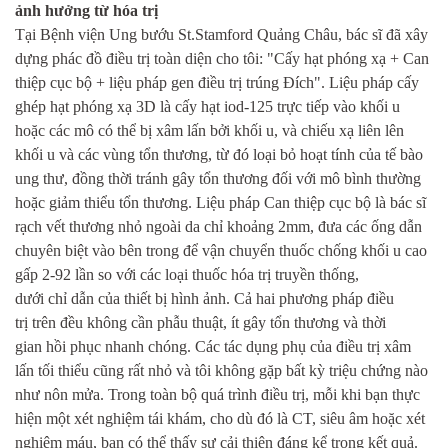
ảnh hưởng từ hóa trị
Tại Bệnh viện Ung bướu St.Stamford Quảng Châu, bác sĩ đã xây
dựng phác đồ điều trị toàn diện cho tôi: "Cấy hạt phóng xạ + Can
thiệp cục bộ + liệu pháp gen điều trị trúng Đích". Liệu pháp cấy
ghép hạt phóng xạ 3D là cấy hạt iod-125 trực tiếp vào khối u
hoặc các mô có thể bị xâm lấn bởi khối u, và chiếu xạ liên lên
khối u và các vùng tổn thương, từ đó loại bỏ hoạt tính của tế bào
ung thư, đồng thời tránh gây tổn thương đối với mô bình thường
hoặc giảm thiểu tổn thương. Liệu pháp Can thiệp cục bộ là bác sĩ
rạch vết thương nhỏ ngoài da chỉ khoảng 2mm, đưa các ống dẫn
chuyên biệt vào bên trong để vận chuyển thuốc chống khối u cao
gấp 2-92 lần so với các loại thuốc hóa trị truyền thống,
dưới chỉ dẫn của thiết bị hình ảnh. Cả hai phương pháp điều
trị trên đều không cần phẫu thuật, ít gây tổn thương và thời
gian hồi phục nhanh chóng. Các tác dụng phụ của điều trị xâm
lấn tối thiểu cũng rất nhỏ và tôi không gặp bất kỳ triệu chứng nào
như nôn mửa. Trong toàn bộ quá trình điều trị, mỗi khi bạn thực
hiện một xét nghiệm tái khám, cho dù đó là CT, siêu âm hoặc xét
nghiệm máu, bạn có thể thấy sự cải thiện đáng kể trong kết quả.