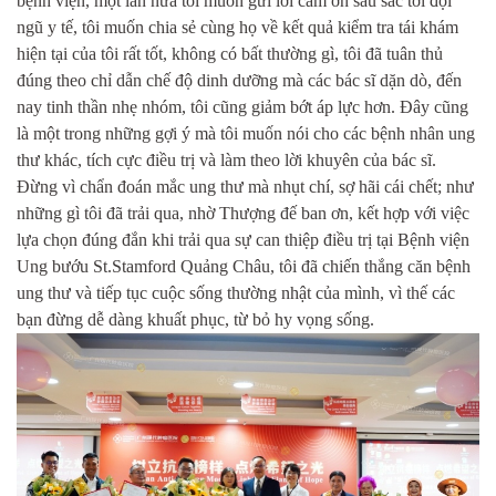
bệnh viện, một lần nữa tôi muốn gửi lời cảm ơn sâu sắc tới đội
ngũ y tế, tôi muốn chia sẻ cùng họ về kết quả kiểm tra tái khám
hiện tại của tôi rất tốt, không có bất thường gì, tôi đã tuân thủ
đúng theo chỉ dẫn chế độ dinh dưỡng mà các bác sĩ dặn dò, đến
nay tinh thần nhẹ nhóm, tôi cũng giảm bớt áp lực hơn. Đây cũng
là một trong những gợi ý mà tôi muốn nói cho các bệnh nhân ung
thư khác, tích cực điều trị và làm theo lời khuyên của bác sĩ.
Đừng vì chẩn đoán mắc ung thư mà nhụt chí, sợ hãi cái chết; như
những gì tôi đã trải qua, nhờ Thượng đế ban ơn, kết hợp với việc
lựa chọn đúng đắn khi trải qua sự can thiệp điều trị tại Bệnh viện
Ung bướu St.Stamford Quảng Châu, tôi đã chiến thắng căn bệnh
ung thư và tiếp tục cuộc sống thường nhật của mình, vì thế các
bạn đừng dễ dàng khuất phục, từ bỏ hy vọng sống.