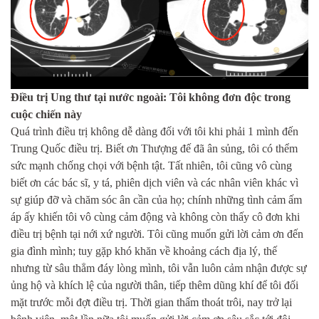
Điều trị Ung thư tại nước ngoài: Tôi không đơn độc trong
cuộc chiến này
Quá trình điều trị không dễ dàng đối với tôi khi phải 1 mình đến
Trung Quốc điều trị. Biết ơn Thượng đế đã ân sủng, tôi có thểm
sức mạnh chống chọi với bệnh tật. Tất nhiên, tôi cũng vô cùng
biết ơn các bác sĩ, y tá, phiên dịch viên và các nhân viên khác vì
sự giúp đỡ và chăm sóc ân cần của họ; chính những tình cảm ấm
áp ấy khiến tôi vô cùng cảm động và không còn thấy cô đơn khi
điều trị bệnh tại nới xứ người. Tôi cũng muốn gửi lời cảm ơn đến
gia đình mình; tuy gặp khó khăn về khoảng cách địa lý, thế
nhưng từ sâu thẳm đáy lòng mình, tôi vẫn luôn cảm nhận được sự
ủng hộ và khích lệ của người thân, tiếp thêm dũng khí để tôi đối
mặt trước mỗi đợt điều trị. Thời gian thấm thoát trôi, nay trở lại