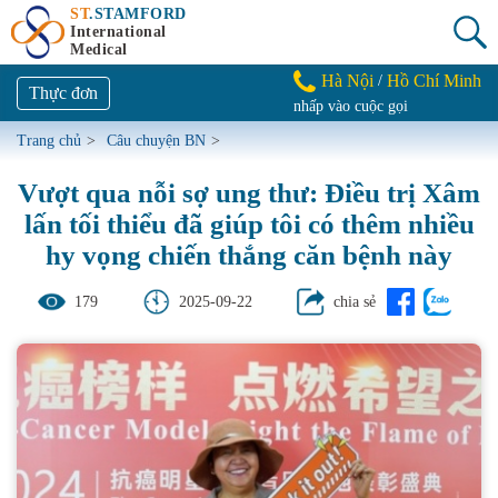
ST
.STAMFORD
International
Medical
Hà Nội
Hồ Chí Minh
/
Thực đơn
nhấp vào cuộc gọi
Trang chủ
>
Câu chuyện BN
>
Vượt qua nỗi sợ ung thư: Điều trị Xâm
lấn tối thiểu đã giúp tôi có thêm nhiều
hy vọng chiến thắng căn bệnh này
179
2025-09-22
chia sẻ