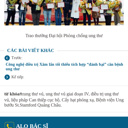
Trao thưởng Đại hội Phòng chống ung thư
CÁC BÀI VIẾT KHÁC
Trước:
Công nghệ điều trị Xâm lấn tối thiểu tích hợp “đánh bại” căn bệnh
ung thư
Kế tiếp:
từ khóaก:
ung thư vú, ung thư vú giai đoạn IV, điều trị ung thư
vú, liệu pháp Can thiệp cục bộ, Cấy hạt phóng xạ, Bệnh viện Ung
bướu St.Stamford Quảng Châu.
ALO BÁC SĨ